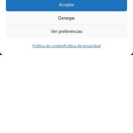
Aceptar
Girona. Realitzi la seva consulta sense
compromís.
Denegar
Ver preferencias
Política de cookies
Política de privacidad
Dret Penal
Delictes contra la seguretat vial
Delictes contra el patrimoni
Delictes contra la llibertat