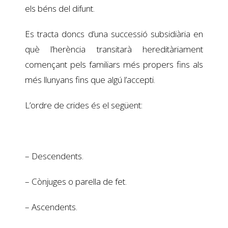
els béns del difunt.
Es tracta doncs d’una successió subsidiària en
què l’herència transitarà hereditàriament
començant pels familiars més propers fins als
més llunyans fins que algú l’accepti.
L’ordre de crides és el següent:
– Descendents.
– Cònjuges o parella de fet.
– Ascendents.