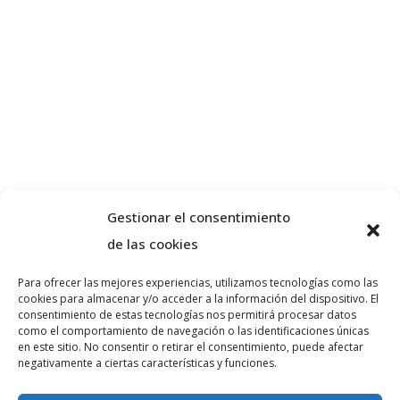
Gestionar el consentimiento
de las cookies
Para ofrecer las mejores experiencias, utilizamos tecnologías como las
cookies para almacenar y/o acceder a la información del dispositivo. El
Sobre nosaltres
consentimiento de estas tecnologías nos permitirá procesar datos
como el comportamiento de navegación o las identificaciones únicas
en este sitio. No consentir o retirar el consentimiento, puede afectar
negativamente a ciertas características y funciones.
VA ADVOCATS és un despatx d’advocats
especialitzat en dret penal i civil a la ciutat de