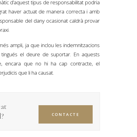
àtic d’aquest tipus de responsabilitat podria
grat haver actuat de manera correcta i amb
responsable del dany ocasionat caldrà provar
xi. ​
més ampli, ja que inclou les indemnitzacions
 tingués el deure de suportar. En aquests
ue, encara que no hi ha cap contracte, el
judicis que li ha causat.
cat
l
?
CONTACTE