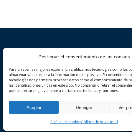
Gestionar el consentimiento de las cookies
Sobre nosaltres
Dre
Para ofrecer las mejores experiencias, utilizamos tecnologías como las c
VA ADVOCATS és un despatx
De
almacenar y/o acceder a la información del dispositivo. El consentimiento
tecnologías nos permitirá procesar datos como el comportamiento de n
d’advocats especialitzat en dret
De
las identificaciones únicas en este sitio. No consentir o retirar el consenti
penal i civil a la ciutat de Girona.
puede afectar negativamente a ciertas características y funciones.
Del
Realitzi la seva consulta sense
compromís.
Aceptar
Denegar
Ver pr
Política de cookies
Política de privacidad