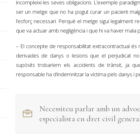
incompleixi les seves obligacions. L’exemple paradigm
ser un metge que no ha pogut curar un pacient mal
l’esforç necessari. Perquè el metge sigui legalment 
que va actuar amb negligència i que hi va haver mala pra
– El concepte de responsabilitat extracontractual és 
derivades de danys o lesions que el perjudicat no
supòsits trobaríem els accidents de trànsit, ja q
responsable ha d’indemnitzar la víctima pels danys i per
Necessiteu parlar amb un advo
especialista en
dret civil genera