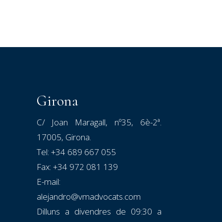
Girona
C/ Joan Maragall, nº35, 6è-2ª.
17005, Girona.
Tel:
+34 689 667 055
Fax: +34 972 081 139
E-mail:
alejandro@vmadvocats.com
Dilluns a divendres de 09:30 a