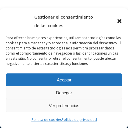
Gestionar el consentimiento
de las cookies
Para ofrecer las mejores experiencias, utilizamos tecnologías como las
cookies para almacenar y/o acceder a la información del dispositivo. El
Sobre nosaltres
consentimiento de estas tecnologías nos permitirá procesar datos
como el comportamiento de navegación o las identificaciones únicas
en este sitio. No consentir o retirar el consentimiento, puede afectar
negativamente a ciertas características y funciones.
VA ADVOCATS és un despatx d’advocats
especialitzat en dret penal i civil a la ciutat de
Aceptar
Girona. Realitzi la seva consulta sense
compromís.
Denegar
Ver preferencias
Política de cookies
Política de privacidad