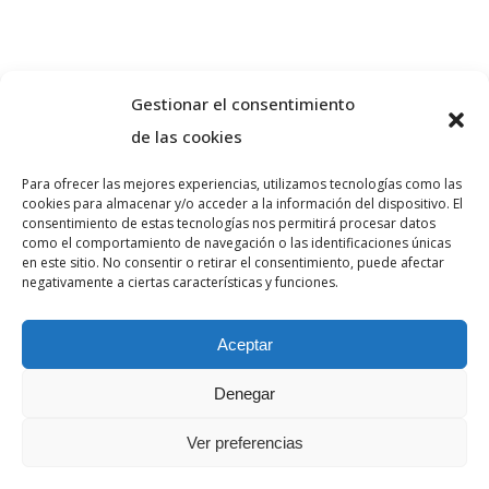
Gestionar el consentimiento
de las cookies
Para ofrecer las mejores experiencias, utilizamos tecnologías como las
cookies para almacenar y/o acceder a la información del dispositivo. El
Sobre nosaltres
consentimiento de estas tecnologías nos permitirá procesar datos
como el comportamiento de navegación o las identificaciones únicas
en este sitio. No consentir o retirar el consentimiento, puede afectar
negativamente a ciertas características y funciones.
VA ADVOCATS és un despatx d’advocats
especialitzat en dret penal i civil a la ciutat de
Aceptar
Girona. Realitzi la seva consulta sense
compromís.
Denegar
Ver preferencias