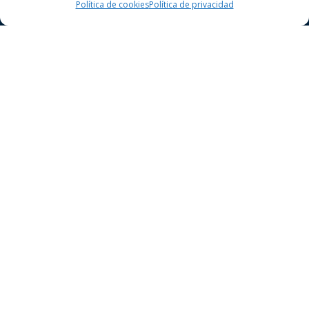
Política de cookies
Política de privacidad
Dret Penal
Delictes contra la seguretat vial
Delictes contra el patrimoni
Delictes contra la llibertat
Dret Civil
Dret civil general