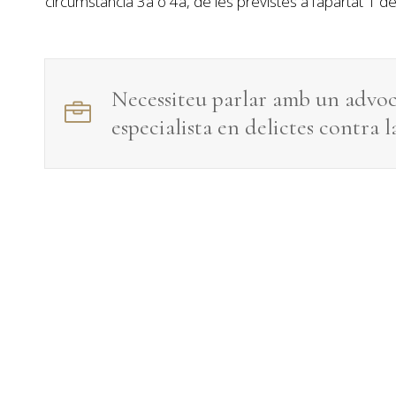
circumstància 3a o 4a, de les previstes a l’apartat 1 de
Necessiteu parlar amb un advo
especialista en
delictes contra la