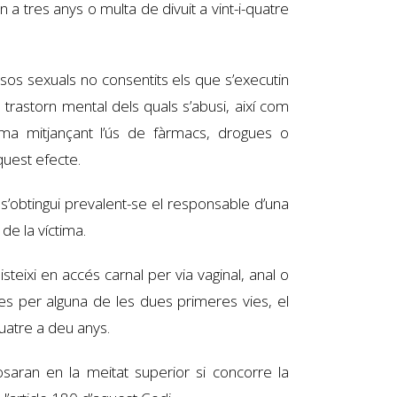
a tres anys o multa de divuit a vint-i-quatre
usos sexuals no consentits els que s’executin
trastorn mental dels quals s’abusi, així com
tima mitjançant l’ús de fàrmacs, drogues o
quest efecte.
’obtingui prevalent-se el responsable d’una
 de la víctima.
steixi en accés carnal per via vaginal, anal o
s per alguna de les dues primeres vies, el
uatre a deu anys.
saran en la meitat superior si concorre la