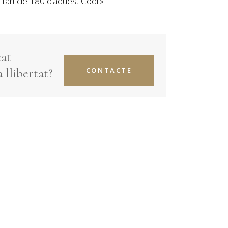
 l’article 180 d’aquest Codi.»
cat
 llibertat
?
CONTACTE