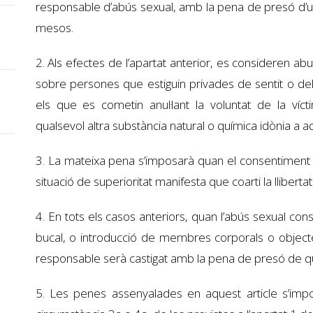
responsable d’abús sexual, amb la pena de presó d’un 
mesos.
2. Als efectes de l’apartat anterior, es consideren ab
sobre persones que estiguin privades de sentit o del 
els que es cometin anul·lant la voluntat de la víc
qualsevol altra substància natural o química idònia a a
3. La mateixa pena s’imposarà quan el consentiment s
situació de superioritat manifesta que coarti la llibertat
4. En tots els casos anteriors, quan l’abús sexual consi
bucal, o introducció de membres corporals o objecte
responsable serà castigat amb la pena de presó de q
5. Les penes assenyalades en aquest article s’impo