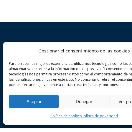
Gestionar el consentimiento de las cookies
Sobre nosaltres
Dre
Para ofrecer las mejores experiencias, utilizamos tecnologías como las c
VA ADVOCATS és un despatx
De
almacenar y/o acceder a la información del dispositivo. El consentimiento
tecnologías nos permitirá procesar datos como el comportamiento de n
d’advocats especialitzat en dret
De
las identificaciones únicas en este sitio. No consentir o retirar el consenti
penal i civil a la ciutat de Girona.
puede afectar negativamente a ciertas características y funciones.
Del
Realitzi la seva consulta sense
compromís.
Aceptar
Denegar
Ver pr
Política de cookies
Política de privacidad