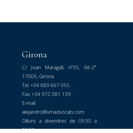
Girona
C/ Joan Maragall, nº35, 6è-2ª.
17005, Girona.
Tel:
+34 689 667 055
Fax: +34 972 081 139
E-mail:
alejandro@vmadvocats.com
Dilluns a divendres de 09:30 a
19:30