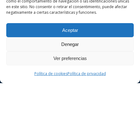
como el comportamiento de navegación o las identificaciones únicas
en este sitio. No consentir o retirar el consentimiento, puede afectar
negativamente a ciertas características y funciones.
VA ADVOCATS és un despatx d’advocats
especialitzat en dret penal i civil a la ciutat de
Aceptar
Girona. Realitzi la seva consulta sense
compromís.
Denegar
Ver preferencias
Política de cookies
Política de privacidad
Dret Penal
Delictes contra la seguretat vial
Delictes contra el patrimoni