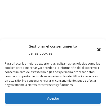
Gestionar el consentimiento
de las cookies
Para ofrecer las mejores experiencias, utilizamos tecnologías como las
cookies para almacenar y/o acceder a la información del dispositivo. El
Sobre nosaltres
consentimiento de estas tecnologías nos permitirá procesar datos
como el comportamiento de navegación o las identificaciones únicas
en este sitio. No consentir o retirar el consentimiento, puede afectar
negativamente a ciertas características y funciones.
VA ADVOCATS és un despatx d’advocats
especialitzat en dret penal i civil a la ciutat de
Aceptar
Girona. Realitzi la seva consulta sense