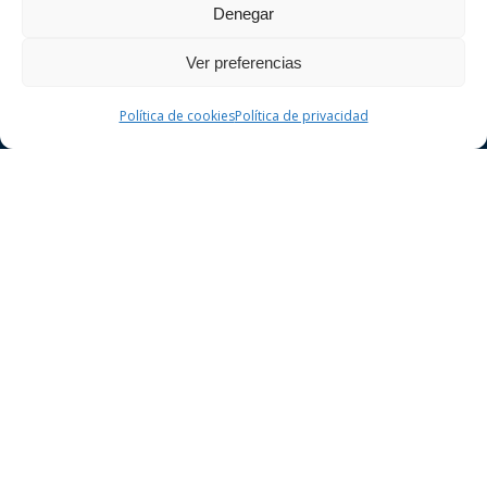
compromís.
Denegar
Ver preferencias
Política de cookies
Política de privacidad
Dret Penal
Delictes contra la seguretat vial
Delictes contra el patrimoni
Delictes contra la llibertat