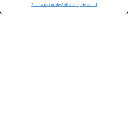
Política de cookies
Política de privacidad
Dret Penal
Delictes contra la seguretat vial
Delictes contra el patrimoni
Delictes contra la llibertat
Dret Civil
Dret civil general