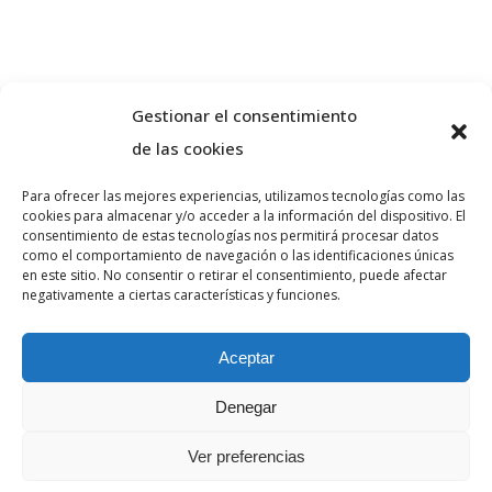
Gestionar el consentimiento
de las cookies
Para ofrecer las mejores experiencias, utilizamos tecnologías como las
cookies para almacenar y/o acceder a la información del dispositivo. El
Sobre nosaltres
consentimiento de estas tecnologías nos permitirá procesar datos
como el comportamiento de navegación o las identificaciones únicas
en este sitio. No consentir o retirar el consentimiento, puede afectar
negativamente a ciertas características y funciones.
VA ADVOCATS és un despatx d’advocats
especialitzat en dret penal i civil a la ciutat de
Aceptar
Girona. Realitzi la seva consulta sense
compromís.
Denegar
Ver preferencias