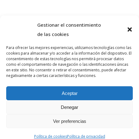
Gestionar el consentimiento
de las cookies
Para ofrecer las mejores experiencias, utilizamos tecnologías como las
cookies para almacenar y/o acceder a la información del dispositivo. El
Sobre nosaltres
consentimiento de estas tecnologías nos permitirá procesar datos
como el comportamiento de navegación o las identificaciones únicas
en este sitio. No consentir o retirar el consentimiento, puede afectar
negativamente a ciertas características y funciones.
VA ADVOCATS és un despatx d’advocats
especialitzat en dret penal i civil a la ciutat de
Aceptar
Girona. Realitzi la seva consulta sense
compromís.
Denegar
Ver preferencias
Política de cookies
Política de privacidad