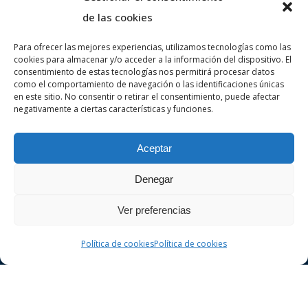
de las cookies
Para ofrecer las mejores experiencias, utilizamos tecnologías como las
cookies para almacenar y/o acceder a la información del dispositivo. El
Sobre nosotros
consentimiento de estas tecnologías nos permitirá procesar datos
como el comportamiento de navegación o las identificaciones únicas
en este sitio. No consentir o retirar el consentimiento, puede afectar
negativamente a ciertas características y funciones.
VA ADVOCATS es un despacho de abogados
especializado en derecho penal y civil en la
Aceptar
ciudad de Girona. Realice una consulta sin
compromiso.
Denegar
Ver preferencias
Política de cookies
Política de cookies