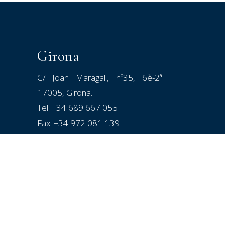
Girona
C/ Joan Maragall, nº35, 6è-2ª.
17005, Girona.
Tel:
+34 689 667 055
Fax: +34 972 081 139
E-mail:
alejandro@vmadvocats.com
Lunes a Viernes de 09:30 a
19:30