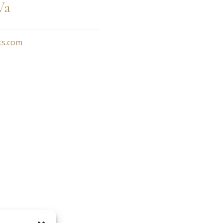
Va
ts.com