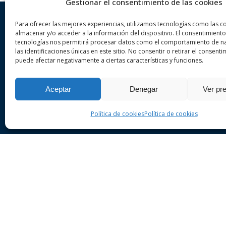
Gestionar el consentimiento de las cookies
Para ofrecer las mejores experiencias, utilizamos tecnologías como las c
almacenar y/o acceder a la información del dispositivo. El consentimiento
tecnologías nos permitirá procesar datos como el comportamiento de n
las identificaciones únicas en este sitio. No consentir o retirar el consenti
Sobre nosotros
Der
puede afectar negativamente a ciertas características y funciones.
VA ADVOCATS es un despacho
De
Aceptar
Denegar
Ver pr
de abogados especializado en
De
derecho penal y civil en la ciudad
Política de cookies
Política de cookies
De
de Girona. Realice una consulta
sin compromiso.