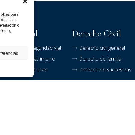
ookies para
 de estas
avegación o
miento,
echo Penal
Derecho Civil
litos contra la seguridad vial
Derecho civil general
eferencias
litos contra el patrimonio
Derecho de familia
litos contra la libertad
Derecho de succesions