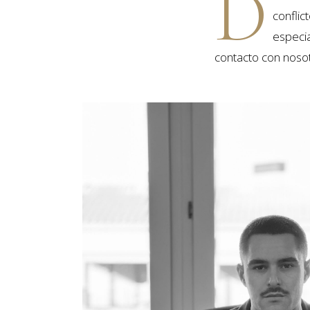
D
confli
especi
contacto con nosot