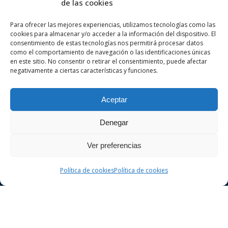
de las cookies
Para ofrecer las mejores experiencias, utilizamos tecnologías como las
cookies para almacenar y/o acceder a la información del dispositivo. El
Sobre nosotros
consentimiento de estas tecnologías nos permitirá procesar datos
como el comportamiento de navegación o las identificaciones únicas
en este sitio. No consentir o retirar el consentimiento, puede afectar
negativamente a ciertas características y funciones.
VA ADVOCATS es un despacho de abogados
especializado en derecho penal y civil en la
Aceptar
ciudad de Girona. Realice una consulta sin
compromiso.
Denegar
Ver preferencias
Política de cookies
Política de cookies
Derecho Penal