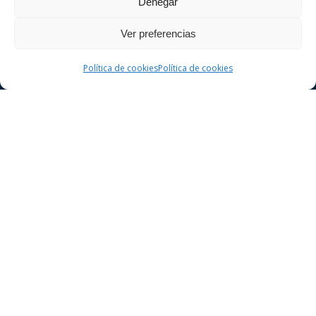
Denegar
Ver preferencias
Política de cookies
Política de cookies
Derecho Penal
Delitos contra la seguridad vial
Delitos contra el patrimonio
Delitos contra la libertad