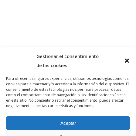
Gestionar el consentimiento
de las cookies
Para ofrecer las mejores experiencias, utilizamos tecnologías como las
cookies para almacenar y/o acceder a la información del dispositivo. El
Sobre nosotros
consentimiento de estas tecnologías nos permitirá procesar datos
como el comportamiento de navegación o las identificaciones únicas
en este sitio. No consentir o retirar el consentimiento, puede afectar
negativamente a ciertas características y funciones.
VA ADVOCATS es un despacho de abogados
especializado en derecho penal y civil en la
Aceptar
ciudad de Girona. Realice una consulta sin
compromiso.