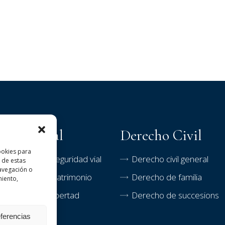
echo Penal
Derecho Civil
ookies para
litos contra la seguridad vial
Derecho civil general
 de estas
avegación o
litos contra el patrimonio
Derecho de familia
miento,
litos contra la libertad
Derecho de succesions
eferencias