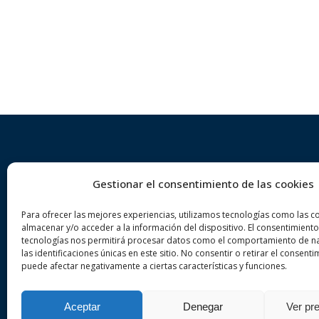
Gestionar el consentimiento de las cookies
Sobre nosotros
Der
Para ofrecer las mejores experiencias, utilizamos tecnologías como las c
VA ADVOCATS es un despacho
De
almacenar y/o acceder a la información del dispositivo. El consentimiento
tecnologías nos permitirá procesar datos como el comportamiento de n
de abogados especializado en
De
las identificaciones únicas en este sitio. No consentir o retirar el consenti
derecho penal y civil en la ciudad
puede afectar negativamente a ciertas características y funciones.
De
de Girona. Realice una consulta
sin compromiso.
Aceptar
Denegar
Ver pr