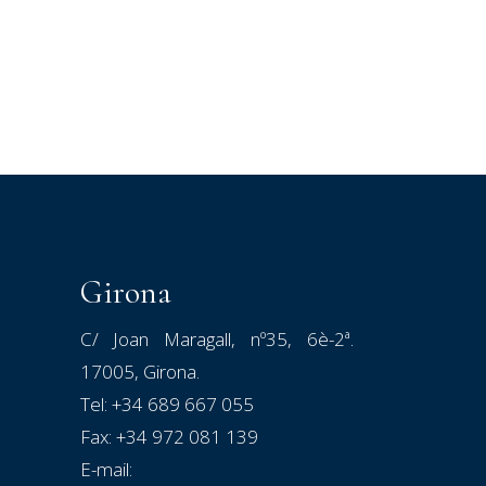
Girona
C/ Joan Maragall, nº35, 6è-2ª.
17005, Girona.
Tel:
+34 689 667 055
Fax: +34 972 081 139
E-mail: