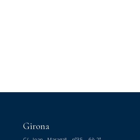
Girona
C/ Joan Maragall, nº35, 6è-2ª.