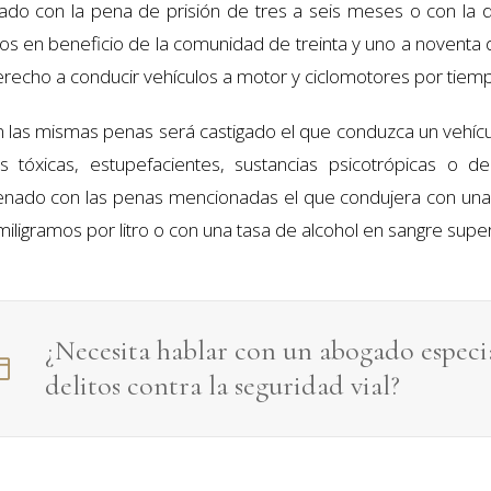
gado con la pena de prisión de tres a seis meses o con la
jos en beneficio de la comunidad de treinta y uno a noventa dí
erecho a conducir vehículos a motor y ciclomotores por tiemp
n las mismas penas será castigado el que conduzca un vehícul
s tóxicas, estupefacientes, sustancias psicotrópicas o d
nado con las penas mencionadas el que condujera con una t
iligramos por litro o con una tasa de alcohol en sangre superi
¿Necesita hablar con un abogado especia
delitos contra la seguridad vial
?