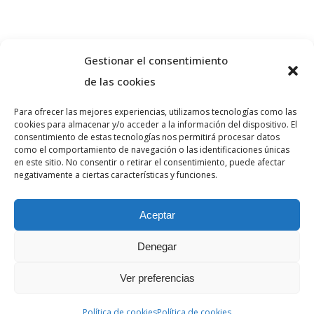
Gestionar el consentimiento
de las cookies
Para ofrecer las mejores experiencias, utilizamos tecnologías como las
cookies para almacenar y/o acceder a la información del dispositivo. El
Sobre nosotros
consentimiento de estas tecnologías nos permitirá procesar datos
como el comportamiento de navegación o las identificaciones únicas
en este sitio. No consentir o retirar el consentimiento, puede afectar
negativamente a ciertas características y funciones.
VA ADVOCATS es un despacho de abogados
especializado en derecho penal y civil en la
Aceptar
ciudad de Girona. Realice una consulta sin
compromiso.
Denegar
Ver preferencias
Política de cookies
Política de cookies