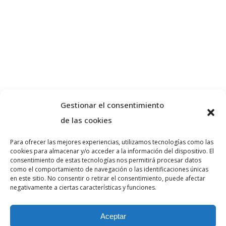
Gestionar el consentimiento
de las cookies
Para ofrecer las mejores experiencias, utilizamos tecnologías como las
cookies para almacenar y/o acceder a la información del dispositivo. El
Sobre nosaltres
consentimiento de estas tecnologías nos permitirá procesar datos
como el comportamiento de navegación o las identificaciones únicas
en este sitio. No consentir o retirar el consentimiento, puede afectar
negativamente a ciertas características y funciones.
VA ADVOCATS és un despatx d’advocats
especialitzat en dret penal i civil a la ciutat de
Aceptar
Girona. Realitzi la seva consulta sense