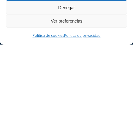
compromís.
Denegar
Ver preferencias
Política de cookies
Política de privacidad
Dret Penal
Delictes contra la seguretat vial
Delictes contra el patrimoni
Delictes contra la llibertat