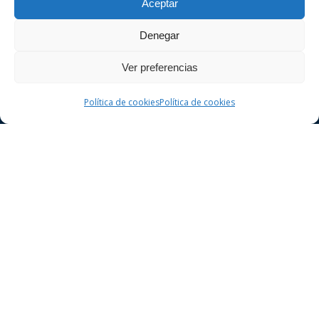
Aceptar
ciudad de Girona. Realice una consulta sin
compromiso.
Denegar
Ver preferencias
Política de cookies
Política de cookies
Derecho Penal
Delitos contra la seguridad vial
Delitos contra el patrimonio
Delitos contra la libertad