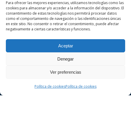
Para ofrecer las mejores experiencias, utilizamos tecnologías como las
cookies para almacenar y/o acceder a la información del dispositivo. El
Sobre nosotros
consentimiento de estas tecnologías nos permitirá procesar datos
como el comportamiento de navegación o las identificaciones únicas
en este sitio. No consentir o retirar el consentimiento, puede afectar
negativamente a ciertas características y funciones.
VA ADVOCATS es un despacho de abogados
especializado en derecho penal y civil en la
Aceptar
ciudad de Girona. Realice una consulta sin
compromiso.
Denegar
Ver preferencias
Política de cookies
Política de cookies
Derecho Penal