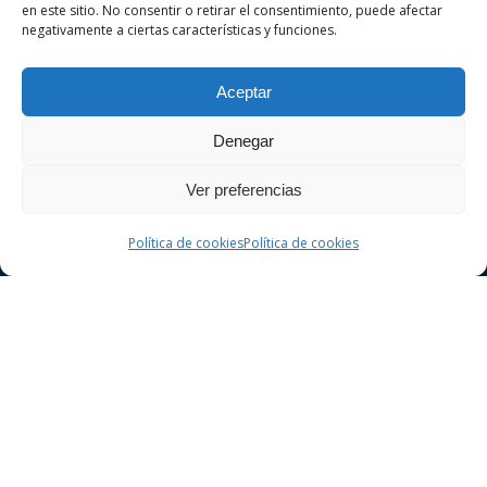
en este sitio. No consentir o retirar el consentimiento, puede afectar
negativamente a ciertas características y funciones.
VA ADVOCATS es un despacho de abogados
especializado en derecho penal y civil en la
Aceptar
ciudad de Girona. Realice una consulta sin
compromiso.
Denegar
Ver preferencias
Política de cookies
Política de cookies
Derecho Penal
Delitos contra la seguridad vial
Delitos contra el patrimonio