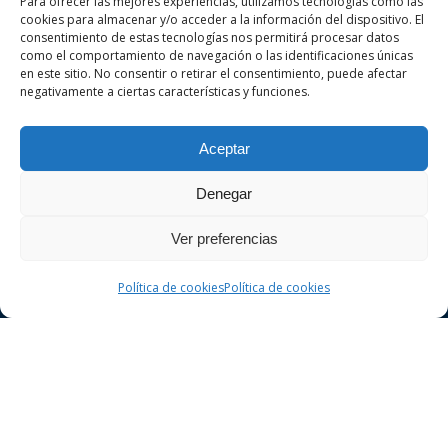
Para ofrecer las mejores experiencias, utilizamos tecnologías como las
cookies para almacenar y/o acceder a la información del dispositivo. El
Sobre nosotros
consentimiento de estas tecnologías nos permitirá procesar datos
como el comportamiento de navegación o las identificaciones únicas
en este sitio. No consentir o retirar el consentimiento, puede afectar
negativamente a ciertas características y funciones.
VA ADVOCATS es un despacho de abogados
especializado en derecho penal y civil en la
Aceptar
ciudad de Girona. Realice una consulta sin
compromiso.
Denegar
Ver preferencias
Política de cookies
Política de cookies
Derecho Penal