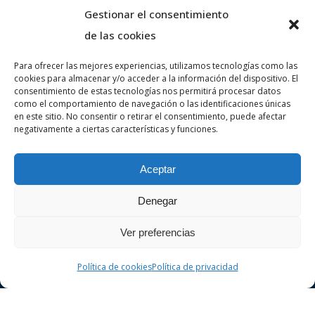
Gestionar el consentimiento
de las cookies
Para ofrecer las mejores experiencias, utilizamos tecnologías como las
cookies para almacenar y/o acceder a la información del dispositivo. El
Sobre nosaltres
consentimiento de estas tecnologías nos permitirá procesar datos
como el comportamiento de navegación o las identificaciones únicas
en este sitio. No consentir o retirar el consentimiento, puede afectar
negativamente a ciertas características y funciones.
VA ADVOCATS és un despatx d’advocats
especialitzat en dret penal i civil a la ciutat de
Aceptar
Girona. Realitzi la seva consulta sense
compromís.
Denegar
Ver preferencias
Política de cookies
Política de privacidad